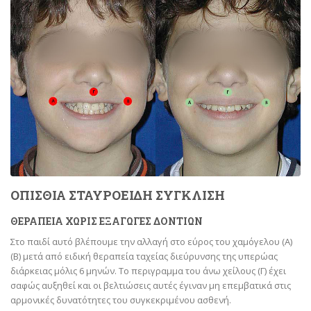
ΟΠΙΣΘΙΑ ΣΤΑΥΡΟΕΙΔΗ ΣΥΓΚΛΙΣΗ
ΘΕΡΑΠΕΙΑ ΧΩΡΙΣ ΕΞΑΓΩΓΕΣ ΔΟΝΤΙΩΝ
Στο παιδί αυτό βλέπουμε την αλλαγή στο εύρος του χαμόγελου (Α)
(Β) μετά από ειδική θεραπεία ταχείας διεύρυνσης της υπερώας
διάρκειας μόλις 6 μηνών. Το περιγραμμα του άνω χείλους (Γ) έχει
σαφώς αυξηθεί και οι βελτιώσεις αυτές έγιναν μη επεμβατικά στις
αρμονικές δυνατότητες του συγκεκριμένου ασθενή.